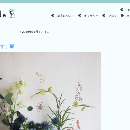
T
草舟について
ギャラリー
ブログ
出
« 2019年01月
|
メイン
らす」展