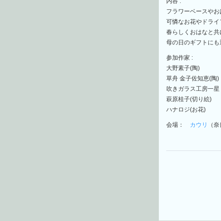
内容 :
フラワーベースやお
可憐なお花やドライ
春らしくおはなと共
母の日のギフトにも
参加作家 :
大野素子(陶)
草舟 金子佐知恵(陶)
吹きガラス工房一星 
萩原桂子(切り絵)
ハナロジ(お花)
会場：
カウリ
（奈