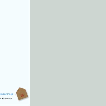
@kusafune.jp
ts Reserved.