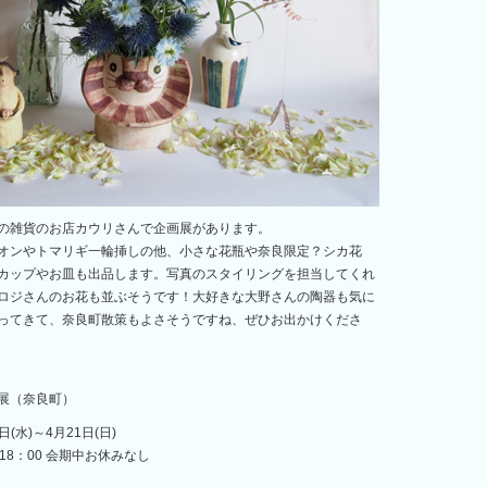
の雑貨のお店カウリさんで企画展があります。
オンやトマリギ一輪挿しの他、小さな花瓶や奈良限定？シカ花
カップやお皿も出品します。写真のスタイリングを担当してくれ
ロジさんのお花も並ぶそうです！大好きな大野さんの陶器も気に
ってきて、奈良町散策もよさそうですね、ぜひお出かけくださ
展（奈良町）
日(水)～4月21日(日)
 18：00 会期中お休みなし