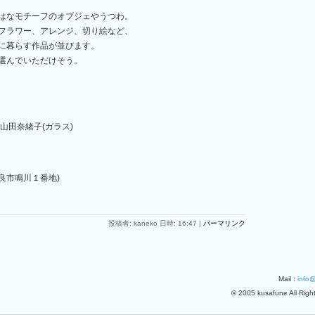
はなモチーフのオブジェやうつわ。
フラワー、アレンジ、切り絵など、
に暮らす作品が並びます。
選んでいただけそう。
山田奈緒子(ガラス)
良市鳴川１番地)
投稿者: kaneko 日時: 16:47
|
パーマリンク
Mail :
info
© 2005 kusafune All Righ