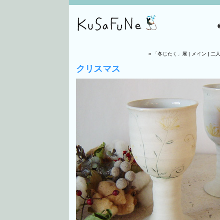
« 「冬じたく」展
|
メイン
|
二人
クリスマス